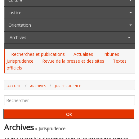
Culture
Justice
Orientation
Archives
Recherches et publications
Actualités
Tribunes
Jurisprudence
Revue de la presse et des sites
Textes
officiels
ACCUEIL
ARCHIVES
JURISPRUDENCE
FRAIS DE DÉPLACEMENT : UNIQUEMENT HORS DES RÉSIDENCES
ADMINISTRATIVE ET FAMILIALE, ET POUR DES MISSIONS TEMPORAIRES
(CAA DE PARIS)
Archives
» Jurisprudence