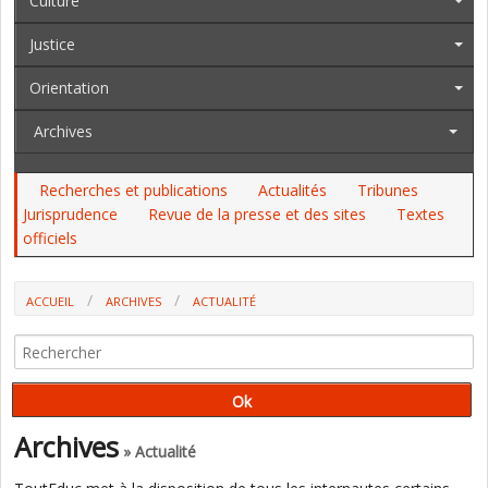
Culture
Justice
Orientation
Archives
Recherches et publications
Actualités
Tribunes
Jurisprudence
Revue de la presse et des sites
Textes
officiels
ACCUEIL
ARCHIVES
ACTUALITÉ
EXCLUSIONS ET MESURES DE RÉPARATION : LE MINISTÈRE PRÉVOIT
D'ALLÉGER LA PROCÉDURE (EXCLUSIF)
Archives
» Actualité