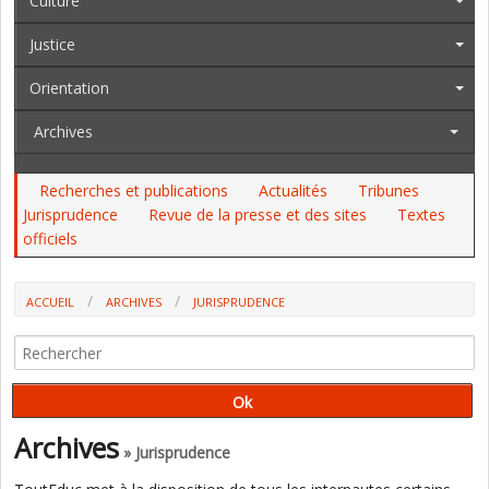
Culture
Justice
Orientation
Archives
Recherches et publications
Actualités
Tribunes
Jurisprudence
Revue de la presse et des sites
Textes
officiels
ACCUEIL
ARCHIVES
JURISPRUDENCE
MENUS DE SUBSTITUTION : LA COMMUNE DE TASSIN-LA-DEMI-LUNE
(RHÔNE) SÉCHEMENT DÉBOUTÉE PAR LE CONSEIL D'ETAT
Archives
» Jurisprudence