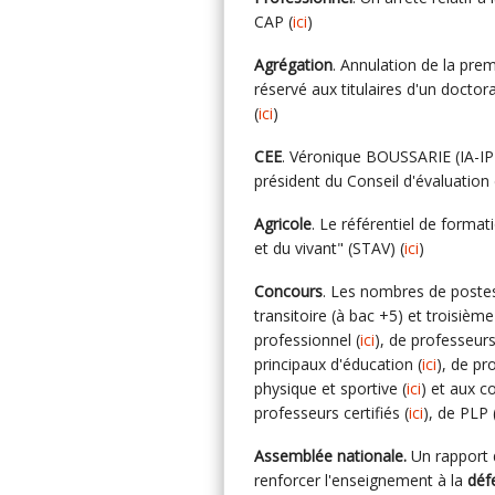
CAP (
ici
)
Agrégation
. Annulation de la pre
réservé aux titulaires d'un doctora
(
ici
)
CEE
. Véronique BOUSSARIE (IA-IP
président du Conseil d'évaluation 
Agricole
. Le référentiel de format
et du vivant" (STAV) (
ici
)
Concours
. Les nombres de postes
transitoire (à bac +5) et troisiè
professionnel (
ici
), de professeurs
principaux d'éducation (
ici
), de pr
physique et sportive (
ici
) et aux c
professeurs certifiés (
ici
), de PLP 
Assemblée nationale.
Un rapport 
renforcer l'enseignement à la
déf