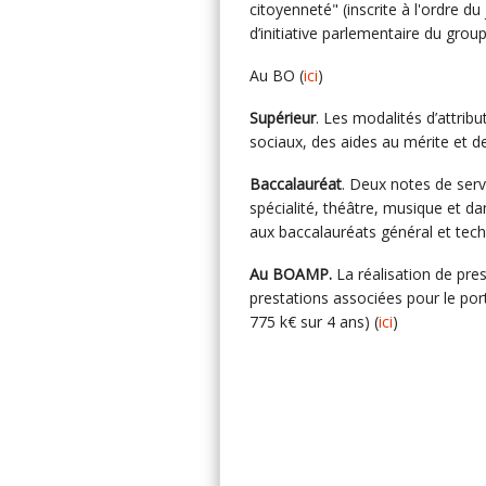
citoyenneté" (inscrite à l'ordre d
d’initiative parlementaire du gro
Au BO (
ici
)
Supérieur
. Les modalités d’attrib
sociaux, des aides au mérite et de
Baccalauréat
. Deux notes de ser
spécialité, théâtre, musique et da
aux baccalauréats général et tec
Au BOAMP.
La réalisation de pres
prestations associées pour le port
775 k€ sur 4 ans) (
ici
)