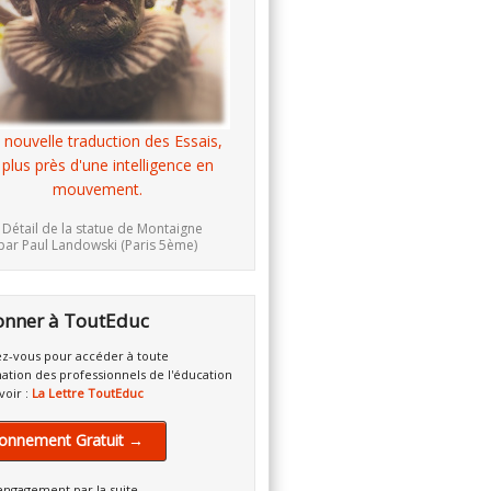
 nouvelle traduction des Essais,
 plus près d'une intelligence en
mouvement.
 Détail de la statue de Montaigne
par Paul Landowski (Paris 5ème)
onner à ToutEduc
z-vous pour accéder à toute
mation des professionnels de l'éducation
voir :
La Lettre ToutEduc
onnement Gratuit →
engagement par la suite.