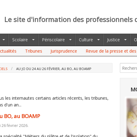
Le site d'information des professionnels 
Scolaire
Périscolaire
Culture
Justice
O
ctualités
Tribunes
Jurisprudence
Revue de la presse et des 
CIELS
AU JO DU 24 AU 26 FÉVRIER, AU BO, AU BOAMP
MO
 les internautes certains articles récents, les tribunes,
s d'un an...
 au BO, au BOAMP
i 26 février 2026.
 la spécialité "Métiers du plâtre et de l'isolation" du