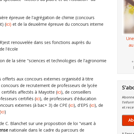
mière épreuve de l'agrégation de chimie (concours
t) (
ici)
et de la deuxième épreuve du concours interne
Une
R)est renouvelée dans ses fonctions auprès du
au
de l'école
ion de la série "sciences et technologies de l'agronomie
*
 offerts aux concours externes organiséd à titre
me concours de recrutement de professeurs de lycée
S'ab
 certifiés affectés à Mayotte (
ici
), de conseillers
Abonne
ofesseurs certifiés (
ici
), de professeurs d'éducation
l'infor
oncours externes (à bac+ 3) de CPE (
ici
), d'EPS (
ici
), de
et rece
(
ici
)
Ab
de C. Blanchet sur une proposition de loi "visant à
ense
nationale dans le cadre du parcours de
* Sans 