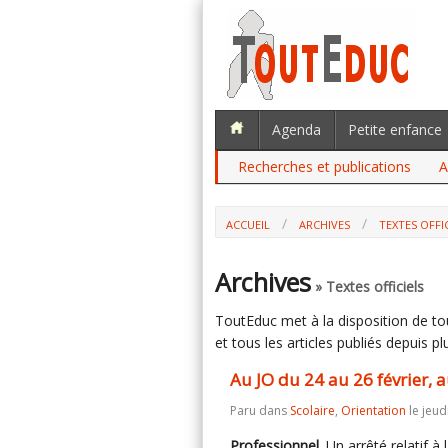
Agenda
Petite enfance
Recherches et publications
A
ACCUEIL
ARCHIVES
TEXTES OFFI
Archives
» Textes officiels
ToutEduc met à la disposition de tous
et tous les articles publiés depuis plu
Au JO du 24 au 26 février,
Paru dans
Scolaire
,
Orientation
le jeud
Professionnel
. Un arrêté relatif à