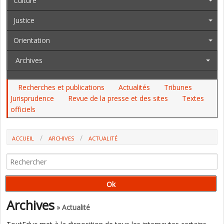
Culture
Justice
Orientation
Archives
Recherches et publications
Actualités
Tribunes
Jurisprudence
Revue de la presse et des sites
Textes
officiels
ACCUEIL
ARCHIVES
ACTUALITÉ
CHOIX DES SPÉCIALITÉS : LÉGÈRE ACCENTUATION DES TENDANCES
DÉJÀ OBSERVÉES (DEPP)
Archives
» Actualité