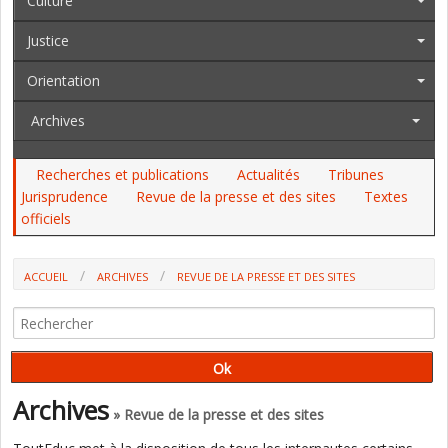
Culture
Justice
Orientation
Archives
Recherches et publications
Actualités
Tribunes
Jurisprudence
Revue de la presse et des sites
Textes
officiels
ACCUEIL
ARCHIVES
REVUE DE LA PRESSE ET DES SITES
AU QUÉBEC, LES "ÉCOLES ALTERNATIVES", ENTIÈREMENT FINANCÉES
PAR LA PROVINCE, EN PLEINE EXPANSION (LE DEVOIR)
Archives
» Revue de la presse et des sites