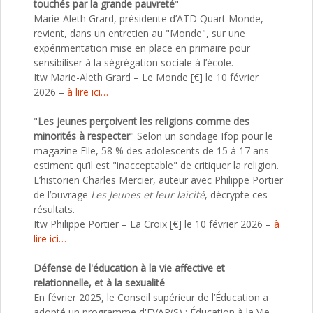
touchés par la grande pauvreté
"
Marie-Aleth Grard, présidente d’ATD Quart Monde,
revient, dans un entretien au "Monde", sur une
expérimentation mise en place en primaire pour
sensibiliser à la ségrégation sociale à l’école.
Itw Marie-Aleth Grard – Le Monde [€] le 10 février
2026 –
à lire ici…
"
Les jeunes perçoivent les religions comme des
minorités à respecter
" Selon un sondage Ifop pour le
magazine Elle, 58 % des adolescents de 15 à 17 ans
estiment qu’il est "inacceptable" de critiquer la religion.
L’historien Charles Mercier, auteur avec Philippe Portier
de l’ouvrage
Les Jeunes et leur laïcité
, décrypte ces
résultats.
Itw Philippe Portier – La Croix [€] le 10 février 2026 –
à
lire ici…
Défense de l'éducation à la vie affective et
relationnelle, et à la sexualité
En février 2025, le Conseil supérieur de l’Éducation a
adopté un programme d'EVAR(S) : Éducation à la Vie