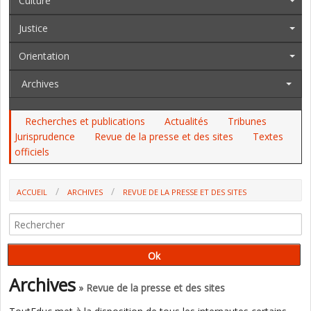
Culture
Justice
Orientation
Archives
Recherches et publications
Actualités
Tribunes
Jurisprudence
Revue de la presse et des sites
Textes
officiels
ACCUEIL
ARCHIVES
REVUE DE LA PRESSE ET DES SITES
OPINIONS SUR L’ÉCOLE ET L’ÉDUCATION, SEMAINE DU 8 AU 14 FÉVRIER
2026 (P. WATRELOT)
Archives
» Revue de la presse et des sites