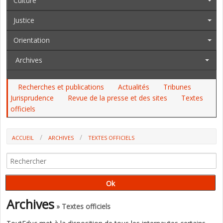
Culture
Justice
Orientation
Archives
Recherches et publications
Actualités
Tribunes
Jurisprudence
Revue de la presse et des sites
Textes
officiels
ACCUEIL
ARCHIVES
TEXTES OFFICIELS
AU JO DU 6 AU 8 FÉVRIER, AU BOAMP : LE CRPE, PLUSIEURS
CONCOURS, UNE SPÉCIALITÉ DU BAC PRO, LES CITÉS ÉDUCATIVES...
Archives
» Textes officiels