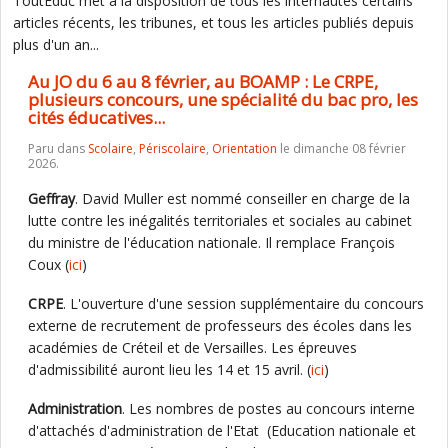
ToutEduc met à la disposition de tous les internautes certains
articles récents, les tribunes, et tous les articles publiés depuis
plus d'un an...
Au JO du 6 au 8 février, au BOAMP : Le CRPE,
plusieurs concours, une spécialité du bac pro, les
cités éducatives...
Paru dans
Scolaire
,
Périscolaire
,
Orientation
le dimanche 08 février
2026.
Geffray
. David Muller est nommé conseiller en charge de la
lutte contre les inégalités territoriales et sociales au cabinet
du ministre de l'éducation nationale. Il remplace François
Coux (
ici
)
CRPE
. L'ouverture d'une session supplémentaire du concours
externe de recrutement de professeurs des écoles dans les
académies de Créteil et de Versailles. Les épreuves
d'admissibilité auront lieu les 14 et 15 avril. (
ici
)
Administration
. Les nombres de postes au concours interne
d'attachés d'administration de l'Etat (Education nationale et