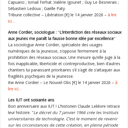
Capuano ; Ismail Ferhat ;Valérie Igounet ; Guy Le Besnerais ;
Sébastien Ledoux ; Gaëlle Paty.
Tribune collective – Libération [€] le 14 janvier 2026 –
à lire
ici…
Anne Cordier, sociologue :
"
L’interdiction des réseaux sociaux
aux jeunes me paraît la fausse bonne idée par excellence
"
La sociologue Anne Cordier, spécialiste des usages
numériques de la jeunesse, s’oppose fermement à la
prohibition des réseaux sociaux. Une mesure qu’elle juge à la
fois inapplicable, liberticide et contreproductive, bien d’autres
chantiers lui paraissant prioritaires s’il s’agit de s’attaquer aux
fragilités psychiques de la jeunesse.
Itw Anne Cordier – Le Nouvel Obs [€] le 14 janvier 2026 –
à
lire ici…
Les IUT ont soixante ans
Bon anniversaire aux IUT ! L’historien Claude Lelièvre retrace
leur histoire. "
Le décret du 7 janvier 1966 crée les Instituts
universitaires de technologie. C’est le moment de revenir
sur les circonstances de cette création, en pleine période