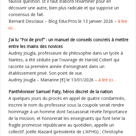
fausse question. Et il faut d’abord l’examiner pour en
découvrir une autre, bien plus radicale et qui suppose un
consensus de fait.
Bernard Desclaux – Blog EducPros le 13 janvier 2026 –
à lire
ici…
J'ai lu "Foi de prof" : un manuel de conseils concrets à mettre
entre les mains des novices
Audrey Jougla, professeure de philosophie dans un lycée à
Nantes, a été séduite par l'ouvrage de Harold Cobert qui
raconte sa première année d'enseignant dans un
établissement privé. Son point de vue.
Audrey Jougla – Marianne [€] le 13/01/2026 –
à lire ici…
Panthéoniser Samuel Paty, héros discret de la nation
A quelques jours du procès en appel de quatre condamnés,
inscrire le nom du professeur sous la coupole serait rendre
hommage à un homme dont l’assassinat révèle l’importance
de la mission, et honorerait les enseignants qui font tenir la
fragile promesse républicaine au quotidien, appelle un
collectif. Joëlle Alazard (présidente de L’APHG) ; Christophe