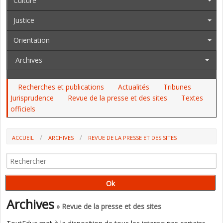
Culture
Justice
Orientation
Archives
Recherches et publications
Actualités
Tribunes
Jurisprudence
Revue de la presse et des sites
Textes
officiels
ACCUEIL
ARCHIVES
REVUE DE LA PRESSE ET DES SITES
OPINIONS SUR L’ÉCOLE ET L’ÉDUCATION, SEMAINE DU 11 AU 17
JANVIER 2026 (P. WATRELOT)
Archives
» Revue de la presse et des sites