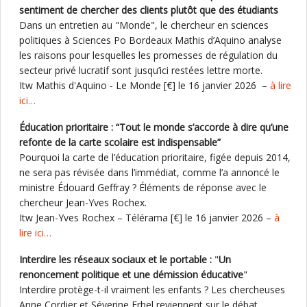
sentiment de chercher des clients plutôt que des étudiants
Dans un entretien au "Monde", le chercheur en sciences
politiques à Sciences Po Bordeaux Mathis d’Aquino analyse
les raisons pour lesquelles les promesses de régulation du
secteur privé lucratif sont jusqu’ici restées lettre morte.
Itw Mathis d'Aquino - Le Monde [€] le 16 janvier 2026 –
à lire
ici…
Éducation prioritaire : “Tout le monde s’accorde à dire qu’une
refonte de la carte scolaire est indispensable”
Pourquoi la carte de l’éducation prioritaire, figée depuis 2014,
ne sera pas révisée dans l’immédiat, comme l’a annoncé le
ministre Édouard Geffray ? Éléments de réponse avec le
chercheur Jean-Yves Rochex.
Itw Jean-Yves Rochex – Télérama [€] le 16 janvier 2026 –
à
lire ici…
Interdire les réseaux sociaux et le portable :
"
Un
renoncement politique et une démission éducative
"
Interdire protège-t-il vraiment les enfants ? Les chercheuses
Anne Cordier et Séverine Erhel reviennent sur le débat