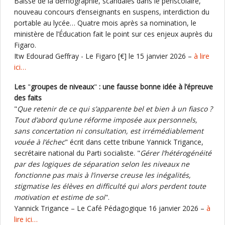
Baisse de la démographie, scandales dans le périscolaire,
nouveau concours d’enseignants en suspens, interdiction du
portable au lycée… Quatre mois après sa nomination, le
ministère de l’Éducation fait le point sur ces enjeux auprès du
Figaro.
Itw Edourad Geffray - Le Figaro [€] le 15 janvier 2026 –
à lire
ici…
Les
"
groupes de niveaux
"
: une fausse bonne idée à l’épreuve
des faits
"
Que retenir de ce qui s’apparente bel et bien à un fiasco ?
Tout d’abord qu’une réforme imposée aux personnels,
sans concertation ni consultation, est irrémédiablement
vouée à l’échec
" écrit dans cette tribune Yannick Trigance,
secrétaire national du Parti socialiste. "
Gérer l’hétérogénéité
par des logiques de séparation selon les niveaux ne
fonctionne pas mais à l’inverse creuse les inégalités,
stigmatise les élèves en difficulté qui alors perdent toute
motivation et estime de soi
".
Yannick Trigance – Le Café Pédagogique 16 janvier 2026 –
à
lire ici…