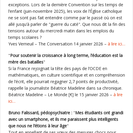
exceptions. Lors de la dernière Convention sur les temps de
l’enfant (juin-novembre 2025), les voix de l’Église catholique
ne se sont pas fait entendre comme par le passé où on est
allé jusqu’à parler de "guerre du caté". Que nous dit la fin des
tensions autour du mercredi matin dans les emplois du
temps scolaires ?
Yves Verneuil – The Conversation 14 janvier 2026 –
à lire ici…
"
Pour soutenir la croissance à long terme, l’éducation est la
mère des batailles
"
Si la France rejoignait la tête des pays de l’OCDE en
mathématiques, en culture scientifique et en compréhension
de l’écrit, elle pourrait regagner 2,7 points de productivité,
rappelle la journaliste Béatrice Madeline dans sa chronique.
Béatrice Madeline – Le Monde [€] le 15 janvier 2026 –
à lire
ici…
Bruno Falissard, pédopsychiatre :
"
Mes étudiants ont grandi
avec un smartphone, et ils me paraissent plus intelligents
que nous ne l’étions à leur âge
"
Tout en appellant de ses vœux des mesures chocs pour