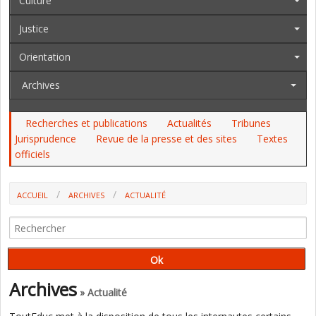
Culture
Justice
Orientation
Archives
Recherches et publications
Actualités
Tribunes
Jurisprudence
Revue de la presse et des sites
Textes
officiels
ACCUEIL
ARCHIVES
ACTUALITÉ
HORS-CONTRAT : LA FONDATION KAIROS NE QUITTE PAS L'INSTITUT
DE FRANCE (A. COFFINIER À TOUTEDUC)
Archives
» Actualité