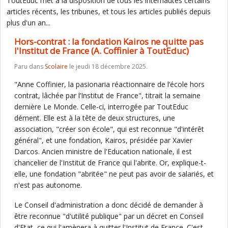
ToutEduc met à la disposition de tous les internautes certains
articles récents, les tribunes, et tous les articles publiés depuis
plus d'un an...
Hors-contrat : la fondation Kairos ne quitte pas
l'Institut de France (A. Coffinier à ToutEduc)
Paru dans
Scolaire
le jeudi 18 décembre 2025.
"Anne Coffinier, la pasionaria réactionnaire de l’école hors
contrat, lâchée par l’Institut de France", titrait la semaine
dernière Le Monde. Celle-ci, interrogée par ToutEduc
dément. Elle est à la tête de deux structures, une
association, "créer son école", qui est reconnue "d'intérêt
général", et une fondation, Kairos, présidée par Xavier
Darcos. Ancien ministre de l'Education nationale, il est
chancelier de l'Institut de France qui l'abrite. Or, explique-t-
elle, une fondation "abritée" ne peut pas avoir de salariés, et
n'est pas autonome.
Le Conseil d'administration a donc décidé de demander à
être reconnue "d'utilité publique" par un décret en Conseil
d'Etat, ce qui l'amènera à quitter l'Institut de France. C'est