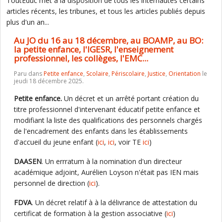
ToutEduc met à la disposition de tous les internautes certains
articles récents, les tribunes, et tous les articles publiés depuis
plus d'un an...
Au JO du 16 au 18 décembre, au BOAMP, au BO:
la petite enfance, l'IGESR, l'enseignement
professionnel, les collèges, l'EMC...
Paru dans
Petite enfance
,
Scolaire
,
Périscolaire
,
Justice
,
Orientation
le
jeudi 18 décembre 2025.
Petite enfance.
Un décret et un arrêté portant création du
titre professionnel d'intervenant éducatif petite enfance et
modifiant la liste des qualifications des personnels chargés
de l'encadrement des enfants dans les établissements
d'accueil du jeune enfant (
ici
,
ici
, voir TE
ici
)
DAASEN
. Un errratum à la nomination d'un directeur
académique adjoint, Aurélien Loyson n'était pas IEN mais
personnel de direction (
ici
).
FDVA
. Un décret relatif à à la délivrance de attestation du
certificat de formation à la gestion associative (
ici
)