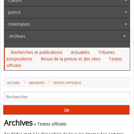
Culture
Justice
Orientation
Archives
Recherches et publications
Actualités
Tribunes
Jurisprudence
Revue de la presse et des sites
Textes
officiels
ACCUEIL
ARCHIVES
TEXTES OFFICIELS
AU JO DU 16 AU 18 DÉCEMBRE, AU BOAMP, AU BO: LA PETITE
ENFANCE, L'IGESR, L'ENSEIGNEMENT PROFESSIONNEL, LES COLLÈGES,
L'EMC...
Archives
» Textes officiels