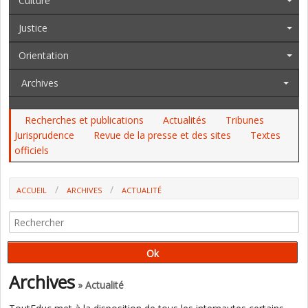
Culture
Justice
Orientation
Archives
Recherches et publications
Actualités
Tribunes
Jurisprudence
Revue de la presse et des sites
Textes
officiels
ACCUEIL
ARCHIVES
ACTUALITÉ
PASCAL VIVIER RECONDUIT À LA TÊTE DU SNETAA
Archives
» Actualité