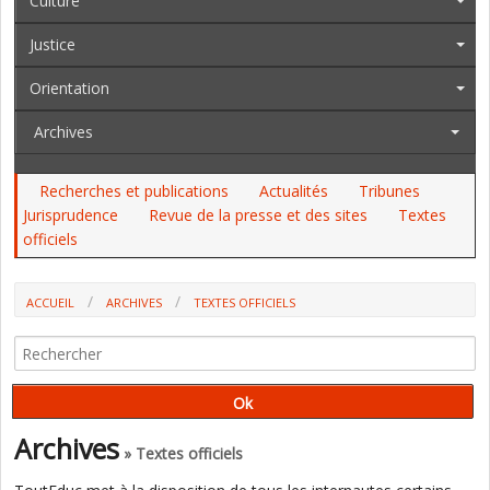
Culture
Justice
Orientation
Archives
Recherches et publications
Actualités
Tribunes
Jurisprudence
Revue de la presse et des sites
Textes
officiels
ACCUEIL
ARCHIVES
TEXTES OFFICIELS
AU JO DU 22 AU 26 NOVEMBRE, AU BOAMP. LE PRIVÉ, LES
IDENTIFIANTS ÉLÈVES, L'ANIMATION, LA JEUNESSE...
Archives
» Textes officiels