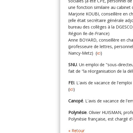
sociales (a été CPE, personnel de
une fonction similaire au cabinet 
Marjorie KOUBI, conseillère en c
(elle était secrétaire générale ad
bureau des collèges à la DGESCO,
Région Ile-de-France)
Anne BOYARD, conseillère en charg
(professeure de lettres, personnel
Nancy-Metz) (
ici
)
SNU
. Un emploi de "sous-directe
fait de "la réorganisation de la dé
FEI
. L'avis de vacance de l'emploi
(
ici
)
Canopé
. L'avis de vacance de l'
Polynésie
. Olivier HUISMAN, profe
Polynésie française, est chargé d'
« Retour