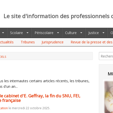
Le site d'information des professionnels 
Scolaire
Périscolaire
Culture
Justice
O
ctualités
Tribunes
Jurisprudence
Revue de la presse et des 
CIELS
ET D'E. GEFFRAY, LA FIN DU SNU, FEI, RÉSEAU CANOPÉ, LA
MO
 les internautes certains articles récents, les tribunes,
s d'un an...
e cabinet d'E. Geffray, la fin du SNU, FEI,
e française
tation
le mercredi 22 octobre 2025.