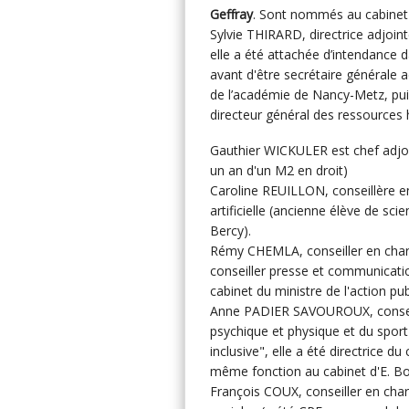
Geffray
. Sont nommés au cabinet d
Sylvie THIRARD, directrice adjoin
elle a été attachée d’intendance d
avant d'être secrétaire générale a
de l’académie de Nancy-Metz, puis
directeur général des ressources
Gauthier WICKULER est chef adjoint
un an d'un M2 en droit)
Caroline REUILLON, conseillère en
artificielle (ancienne élève de sci
Bercy).
Rémy CHEMLA, conseiller en charg
conseiller presse et communicatio
cabinet du ministre de l'action pub
Anne PADIER SAVOUROUX, conseillè
psychique et physique et du sport 
inclusive", elle a été directrice d
même fonction au cabinet d'E. B
François COUX, conseiller en charge