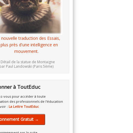
 nouvelle traduction des Essais,
 plus près d'une intelligence en
mouvement.
 Détail de la statue de Montaigne
par Paul Landowski (Paris 5ème)
onner à ToutEduc
z-vous pour accéder à toute
mation des professionnels de l'éducation
voir :
La Lettre ToutEduc
onnement Gratuit →
engagement par la suite.