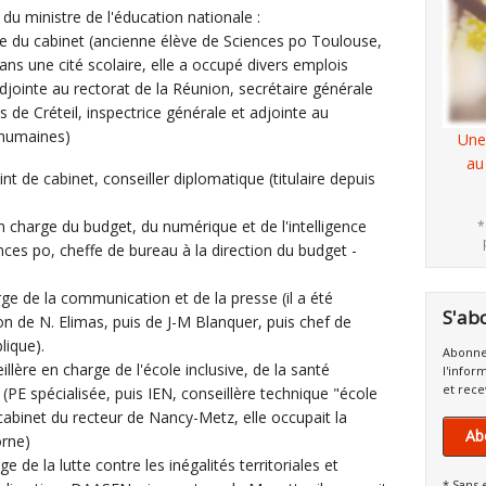
u ministre de l'éducation nationale :
te du cabinet (ancienne élève de Sciences po Toulouse,
ans une cité scolaire, elle a occupé divers emplois
djointe au rectorat de la Réunion, secrétaire générale
 de Créteil, inspectrice générale et adjointe au
 humaines)
Une
au
 de cabinet, conseiller diplomatique (titulaire depuis
 charge du budget, du numérique et de l'intelligence
*
ences po, cheffe de bureau à la direction du budget -
e de la communication et de la presse (il a été
S'ab
n de N. Elimas, puis de J-M Blanquer, puis chef de
lique).
Abonne
re en charge de l'école inclusive, de la santé
l'infor
et rece
(PE spécialisée, puis IEN, conseillère technique "école
u cabinet du recteur de Nancy-Metz, elle occupait la
Ab
orne)
 de la lutte contre les inégalités territoriales et
* Sans 