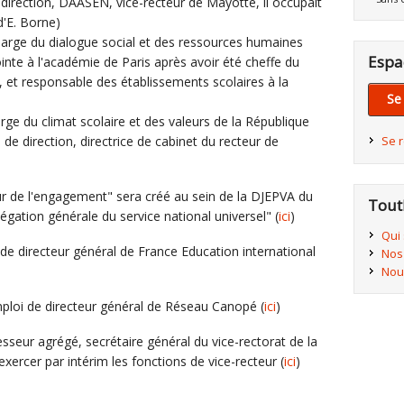
 direction, DAASEN, vice-recteur de Mayotte, il occupait
d'E. Borne)
harge du dialogue social et des ressources humaines
Espa
jointe à l'académie de Paris après avoir été cheffe du
 et responsable des établissements scolaires à la
Se
e du climat scolaire et des valeurs de la République
 de direction, directrice de cabinet du recteur de
Se 
ur de l'engagement" sera créé au sein de la DJEPVA du
Tout
légation générale du service national universel" (
ici
)
Qui
 de directeur général de France Education international
Nos
Nou
emploi de directeur général de Réseau Canopé (
ici
)
sseur agrégé, secrétaire général du vice-rectorat de la
exercer par intérim les fonctions de vice-recteur (
ici
)