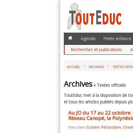
Agenda
Petite enfance
Recherches et publications
A
ACCUEIL
ARCHIVES
TEXTES OFFI
AU JO DU 17 AU 22 OCTOBRE: LE CABIN
POLYNÉSIE FRANÇAISE
Archives
» Textes officiels
ToutEduc met à la disposition de tous
et tous les articles publiés depuis plu
Au JO du 17 au 22 octobre: l
Réseau Canopé, la Polynési
Paru dans
Scolaire
,
Périscolaire
,
Orien