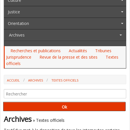
Culture
Justice
Orientation
Archives
Recherches et publications
Actualités
Tribunes
Jurisprudence
Revue de la presse et des sites
Textes
officiels
ACCUEIL
ARCHIVES
TEXTES OFFICIELS
AU JO DU 7 AU 9 OCTOBRE, AU BO, AU BOAMP : L'AEF, L'INSPE
D'AMIENS, PARCOURSUP
Archives
» Textes officiels