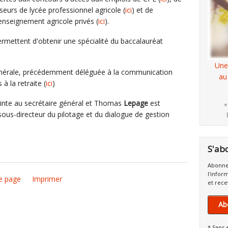
seurs de lycée professionnel agricole (
ici
) et de
enseignement agricole privés (
ici
).
ermettent d'obtenir une spécialité du baccalauréat
Une
générale, précédemment déléguée à la communication
au
 à la retraite (
ici
)
nte au secrétaire général et Thomas
Lepage
est
*
ous-directeur du pilotage et du dialogue de gestion
S'ab
Abonne
l'infor
e page
Imprimer
et rece
Ab
* Sans 