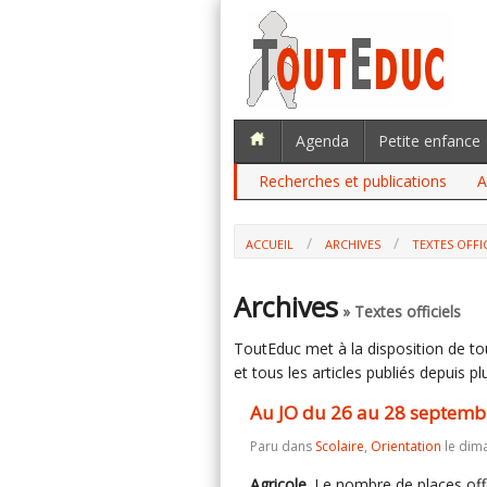
Agenda
Petite enfance
Recherches et publications
A
ACCUEIL
ARCHIVES
TEXTES OFFI
AU JO DU 26 AU 28 SEPTEMBRE : L'EN
Archives
» Textes officiels
ToutEduc met à la disposition de tous
et tous les articles publiés depuis plu
Au JO du 26 au 28 septembre
Paru dans
Scolaire
,
Orientation
le dim
Agricole
. Le nombre de places of