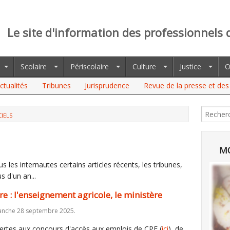
Le site d'information des professionnels 
Scolaire
Périscolaire
Culture
Justice
O
ctualités
Tribunes
Jurisprudence
Revue de la presse et des 
CIELS
SEIGNEMENT AGRICOLE, LE MINISTÈRE
MO
 les internautes certains articles récents, les tribunes,
s d'un an...
 : l'enseignement agricole, le ministère
anche 28 septembre 2025.
fertes aux concours d'accès aux emplois de CPE (
ici
), de