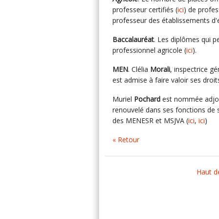
professeur certifiés (
ici
) de profes
professeur des établissements d'
Baccalauréat
. Les diplômes qui p
professionnel agricole (
ici
).
MEN
. Clélia
Morali
, inspectrice 
est admise à faire valoir ses droits
Muriel
Pochard
est nommée adjoi
renouvelé dans ses fonctions de s
des MENESR et MSJVA (
ici
,
ici
)
« Retour
Haut d