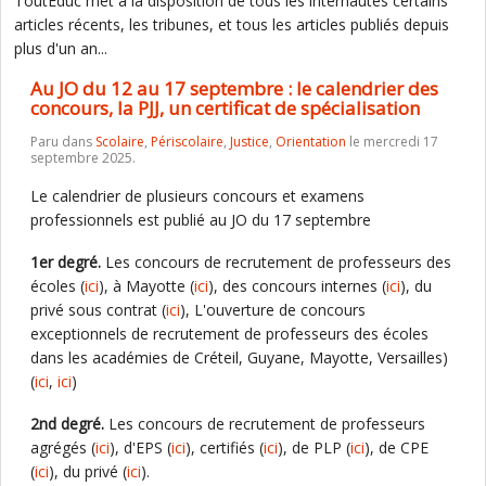
ToutEduc met à la disposition de tous les internautes certains
articles récents, les tribunes, et tous les articles publiés depuis
plus d'un an...
Au JO du 12 au 17 septembre : le calendrier des
concours, la PJJ, un certificat de spécialisation
Paru dans
Scolaire
,
Périscolaire
,
Justice
,
Orientation
le mercredi 17
septembre 2025.
Le calendrier de plusieurs concours et examens
professionnels est publié au JO du 17 septembre
1er degré.
Les concours de recrutement de professeurs des
écoles (
ici
), à Mayotte (
ici
), des concours internes (
ici
), du
privé sous contrat (
ici
), L'ouverture de concours
exceptionnels de recrutement de professeurs des écoles
dans les académies de Créteil, Guyane, Mayotte, Versailles)
(
ici
,
ici
)
2nd degré.
Les concours de recrutement de professeurs
agrégés (
ici
), d'EPS (
ici
), certifiés (
ici
), de PLP (
ici
), de CPE
(
ici
), du privé (
ici
).