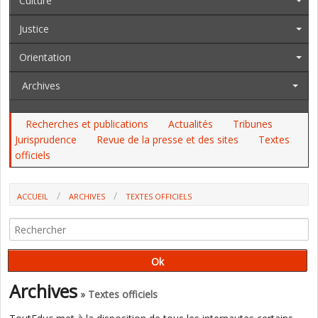
Culture
Justice
Orientation
Archives
Recherches et publications
Actualités
Tribunes
Jurisprudence
Revue de la presse et des sites
Textes
officiels
ACCUEIL
ARCHIVES
TEXTES OFFICIELS
AU JO DU 12 AU 17 SEPTEMBRE : LE CALENDRIER DES CONCOURS, LA
PJJ, UN CERTIFICAT DE SPÉCIALISATION
Archives
» Textes officiels