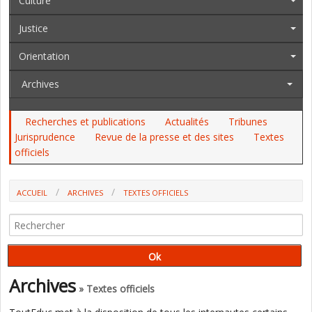
Culture
Justice
Orientation
Archives
Recherches et publications
Actualités
Tribunes
Jurisprudence
Revue de la presse et des sites
Textes
officiels
ACCUEIL
ARCHIVES
TEXTES OFFICIELS
AU JO DU 5 AU 7 SEPTEMBRE : L'ONISEP, LA DNE, LE HORS-CONTRAT
Archives
» Textes officiels