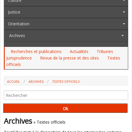
Culture
Justice
Orientation
Archives
Recherches et publications
Actualités
Tribunes
Jurisprudence
Revue de la presse et des sites
Textes
officiels
ACCUEIL
ARCHIVES
TEXTES OFFICIELS
AU JO DU 20 AU 24 AOÛT, AU BOAMP, AU BO : LES REP+, UN INSPE, LA
SPÉCIALITÉ NSI...
Archives
» Textes officiels