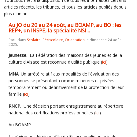
ToutEduc met à la disposition de tous les internautes certains
articles récents, les tribunes, et tous les articles publiés depuis
plus d'un an...
Au JO du 20 au 24 août, au BOAMP, au BO : les
REP+, un INSPE, la spécialité NSI...
Paru dans
Scolaire
,
Périscolaire
,
Orientation
le dimanche 24 août
2025.
Jeunesse
. La Fédération des maisons des jeunes et de la
culture d'Alsace est reconnue d'utilité publique (
ici
)
MNA
. Un arrêté relatif aux modalités de l'évaluation des
personnes se présentant comme mineures et privées
temporairement ou définitivement de la protection de leur
famille (
ici
)
RNCP
. Une décision portant enregistrement au répertoire
national des certifications professionnelles (
ici
)
Au BOAMP
La région académique d'Ile de France publie un avis de