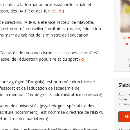
 relatifs à la formation professionnelle initiale et
tion, des IA-IPR et des IEN (
ici
,
ici
)
de direction, IA-IPR, a été vice-recteur de Mayotte,
est nommé conseiller "territoires, ruralité, éducation
tre-mer" au cabinet de la ministre de l'éducation
Une
au
 "activités de motonautisme et disciplines associées"
esse, de l'éducation populaire et du sport (
ici
)
*
eure agrégée (d'anglais), est nommée directrice de
S'ab
ofessorat et de l’éducation de l’académie de
 de la mention "1er degré" et administratrice provisoire)
Abonne
l'infor
et rece
eure des universités (psychologue, spécialiste des
'écriture notamment), est nommée directrice de l’INSPE
Ab
ait directrice par intérim).
ve aux aides aux bacheliers bénéficiaires d'une bourse
* Sans 