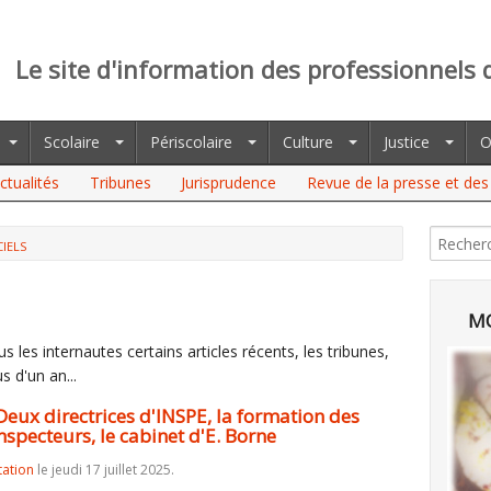
Le site d'information des professionnels 
Scolaire
Périscolaire
Culture
Justice
O
ctualités
Tribunes
Jurisprudence
Revue de la presse et des 
CIELS
IRECTRICES D'INSPE, LA FORMATION DES PERSONNELS DE
D'E. BORNE
MO
 les internautes certains articles récents, les tribunes,
s d'un an...
 Deux directrices d'INSPE, la formation des
nspecteurs, le cabinet d'E. Borne
tation
le jeudi 17 juillet 2025.