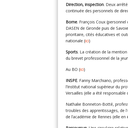
Direction, inspection
. Deux arrêtés
continuée des personnels de direc
Borne
. François Coux (personnel 
DASEN de Gironde puis de Savoie) 
prioritaire, cités éducatives et ou
nationale (
ici
)
Sports
. La création de la mention
du brevet professionnel de la jeun
Au BO (
ici
)
INSPE
. Fanny Marchiano, profess
l’Institut national supérieur du pr
Versailles (elle a été responsable
Nathalie Bonneton-Botté, profess
troubles des apprentissages, de l
de l’académie de Rennes (elle en ét
Parcoursup
. Une circulaire relati