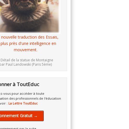
 nouvelle traduction des Essais,
 plus près d'une intelligence en
mouvement.
 Détail de la statue de Montaigne
par Paul Landowski (Paris 5ème)
onner à ToutEduc
z-vous pour accéder à toute
mation des professionnels de l'éducation
voir :
La Lettre ToutEduc
onnement Gratuit →
engagement par la suite.