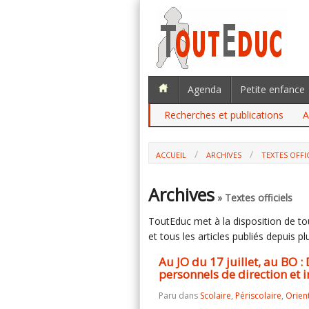
Agenda
Petite enfance
Recherches et publications
A
ACCUEIL
ARCHIVES
TEXTES OFFI
AU JO DU 17 JUILLET, AU BO : DEUX D
DIRECTION ET INSPECTEURS, LE CABINET 
Archives
» Textes officiels
ToutEduc met à la disposition de tous
et tous les articles publiés depuis plu
Au JO du 17 juillet, au BO :
personnels de direction et i
Paru dans
Scolaire
,
Périscolaire
,
Orien