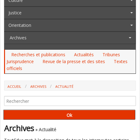
Culture
Justice
Orientation
Archives
Recherches et publications
Actualités
Tribunes
Jurisprudence
Revue de la presse et des sites
Textes
officiels
ACCUEIL
ARCHIVES
ACTUALITÉ
NANTERRE SE DONNE LE TEMPS DE RÊVER L'ÉDUCATION DE DEMAIN
Archives
» Actualité