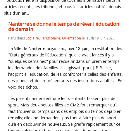
ToutEduc met à la disposition de tous les internautes certains
articles récents, les tribunes, et tous les articles publiés depuis
plus d'un an...
Nanterre se donne le temps de rêver l'éducation
de demain
Paru dans
Scolaire
,
Périscolaire
,
Orientation
le jeudi 19 juin 2025.
La Ville de Nanterre organisait, hier 18 juin, la restitution des
"Etats généraux de l'Education" qu'elle avait lancés il y a
"quelques semaines" pour recueillir dans un premier temps
les demandes des familles. Il s'agissait, pour J-P Bellier,
l'adjoint à l'éducation, de les confronter à celles des enfants,
des jeunes et des représentants des institutions adultes... En
voici des échos.
Les parents aimeraient que leurs enfants fassent plus de
sport. Mais deux petites filles de CM2 font remarquer qu'il
faut trouver du temps dans des emplois du temps déjà bien
remplis; elles ne demandent pas tant à faire plus de sport
qu'à en découvrir de nouveaux. Se greffe rapidement sur ce
thème celui des rythmes scolaires, des journées trop