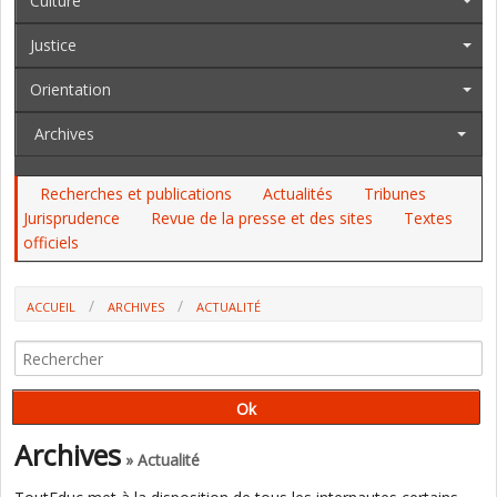
Culture
Justice
Orientation
Archives
Recherches et publications
Actualités
Tribunes
Jurisprudence
Revue de la presse et des sites
Textes
officiels
ACCUEIL
ARCHIVES
ACTUALITÉ
CAP 2024 : UN TAUX DE RÉUSSITE PLUS IMPORTANT ET EN HAUSSE
CHEZ LES APPRENTIS (DEPP)
Archives
» Actualité