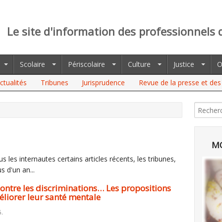
Le site d'information des professionnels 
Scolaire
Périscolaire
Culture
Justice
O
ctualités
Tribunes
Jurisprudence
Revue de la presse et des 
E LES DISCRIMINATIONS… LES PROPOSITIONS DE JEUNES AU CESE
MO
 les internautes certains articles récents, les tribunes,
s d'un an...
 contre les discriminations… Les propositions
liorer leur santé mentale
5.