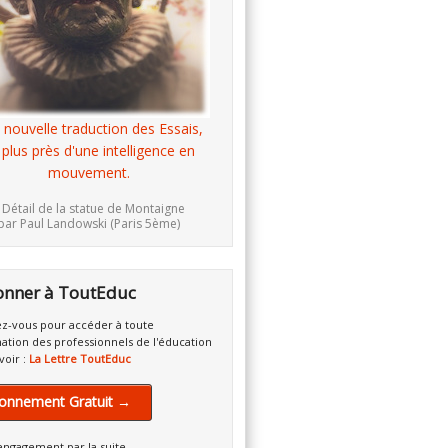
 nouvelle traduction des Essais,
 plus près d'une intelligence en
mouvement.
 Détail de la statue de Montaigne
par Paul Landowski (Paris 5ème)
onner à ToutEduc
z-vous pour accéder à toute
mation des professionnels de l'éducation
voir :
La Lettre ToutEduc
onnement Gratuit →
engagement par la suite.