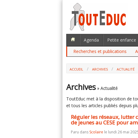
Agenda
Petite enfance
Recherches et publications
A
ACCUEIL
ARCHIVES
ACTUALITÉ
RÉGULER LES RÉSEAUX, LUTTER CONTR
POUR AMÉLIORER LEUR SANTÉ MENTALE
Archives
» Actualité
ToutEduc met à la disposition de tous
et tous les articles publiés depuis plu
Réguler les réseaux, lutter
de jeunes au CESE pour amé
Paru dans
Scolaire
le lundi 26 mai 202