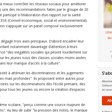
 mieux contrôler les réseaux sociaux pour améliorer
ns une des recommandations faites par le groupe de 20
 participé à l’élaboration d’un rapport sur la santé
ESE (Conseil économique, social et environnemental).
tution s’appuyait sur un panel composé exclusivement
Une
au
t dégagé trois axes principaux. D’abord encadrer leur
rdant notamment davantage d’attention à leurs
noncé "des inégalités sociales qui pèsent lourdement sur
*
ur les jeunes issus des classes sociales moins aisées
dans leur manque d’accès à la culture".
S'ab
essité à atténuer les discriminations et les jugements
bles mais profondes". Ils proposent entre autres pour
Abonne
toires sur les discriminations dès l'école primaire, des
l'infor
 pour tous les jeunes ou encore la création d’espaces
et rece
.
Ab
stème scolaire, "perçu comme une source majeure de
ens". Au lieu de subir "la pression des notes, le manque
* Sans 