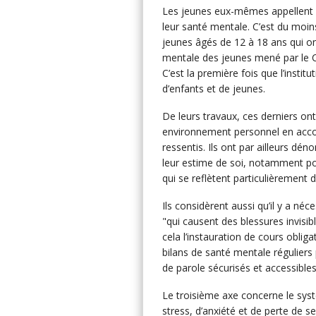
Les jeunes eux-mêmes appellent à
leur santé mentale. C’est du moi
jeunes âgés de 12 à 18 ans qui ont
mentale des jeunes mené par le C
C’est la première fois que l’insti
d’enfants et de jeunes.
De leurs travaux, ces derniers on
environnement personnel en acco
ressentis. Ils ont par ailleurs dé
leur estime de soi, notamment po
qui se reflètent particulièrement 
Ils considèrent aussi qu’il y a néc
"qui causent des blessures invisi
cela l’instauration de cours obliga
bilans de santé mentale réguliers
de parole sécurisés et accessibles
Le troisième axe concerne le sy
stress, d’anxiété et de perte de s