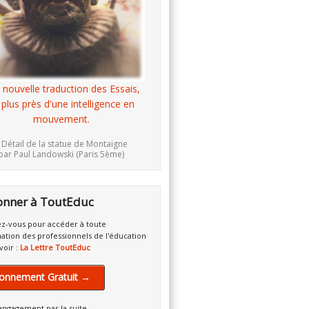
 nouvelle traduction des Essais,
 plus près d'une intelligence en
mouvement.
 Détail de la statue de Montaigne
par Paul Landowski (Paris 5ème)
onner à ToutEduc
z-vous pour accéder à toute
mation des professionnels de l'éducation
voir :
La Lettre ToutEduc
onnement Gratuit →
engagement par la suite.