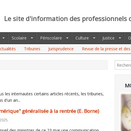
Le site d'information des professionnels 
Scolaire
Périscolaire
Culture
Justice
O
ctualités
Tribunes
Jurisprudence
Revue de la presse et des 
 GÉNÉRALISÉE À LA RENTRÉE (E. BORNE)
MO
 les internautes certains articles récents, les tribunes,
s d'un an...
érique" généralisée à la rentrée (E. Borne)
2025.
nseil des ministres de ce 23 mai une communication