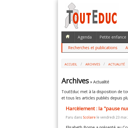
Agenda
Petite enfance
Recherches et publications
A
ACCUEIL
ARCHIVES
ACTUALITÉ
HARCÈLEMENT : LA "PAUSE NUMÉRIQUE"
Archives
» Actualité
ToutEduc met à la disposition de tous
et tous les articles publiés depuis plu
Harcèlement : la "pause num
Paru dans
Scolaire
le vendredi 23 mai 
Elisabeth Borne a présenté au Co