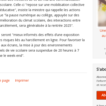
scolaire. Celle-ci "repose sur une mobilisation collective
cative", insiste la ministre qui rappelle les actions
que "la pause numérique au collège, appuyée sur des
élioration du climat scolaire, des interactions entre
arcèlement, sera généralisée à la rentrée 2025".
Une
s seront "mieux informés des effets d’une exposition
au
s risques liés au harcèlement en ligne. Pour favoriser la
n aux écrans, la mise à jour des environnements
*
ciels de vie scolaire sera suspendue de 20 heures à 7
ue le week-end".
S'ab
Abonne
e page
Imprimer
l'infor
et rece
Ab
* Sans 