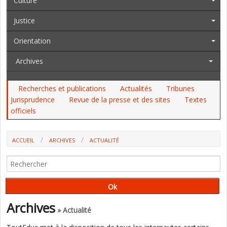
Culture
Justice
Orientation
Archives
Recherches et publications
Actualités
Tribunes
Jurisprudence
Revue de la presse et des sites
Textes
officiels
ACCUEIL
ARCHIVES
ACTUALITÉ
STANISLAS : LE VERSEMENT DU FORFAIT D'EXTERNAT "DIFFÉRÉ"
(EXCLUSIF)
Archives
» Actualité