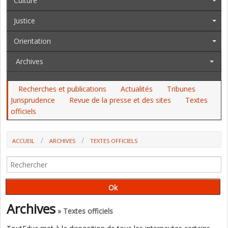
Culture
Justice
Orientation
Archives
Recherches et publications
Actualités
Tribunes
Jurisprudence
Revue de la presse et des sites
Textes
officiels
ACCUEIL
ARCHIVES
TEXTES OFFICIELS
AU JO DU 13 AU 15 MAI, AU BO, AU PARLEMENT : MAYOTTE, UNE
DRAJES, LES "SIGNES OSTENTATOIRES", WALLIS ET FUTUNA
Archives
» Textes officiels