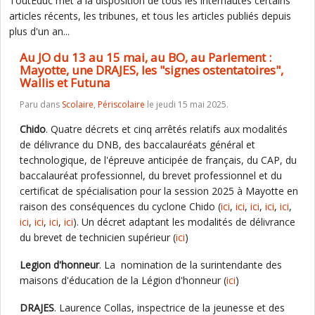
ToutEduc met à la disposition de tous les internautes certains
articles récents, les tribunes, et tous les articles publiés depuis
plus d'un an...
Au JO du 13 au 15 mai, au BO, au Parlement :
Mayotte, une DRAJES, les "signes ostentatoires",
Wallis et Futuna
Paru dans
Scolaire
,
Périscolaire
le jeudi 15 mai 2025.
Chido
. Quatre décrets et cinq arrêtés relatifs aux modalités
de délivrance du DNB, des baccalauréats général et
technologique, de l'épreuve anticipée de français, du CAP, du
baccalauréat professionnel, du brevet professionnel et du
certificat de spécialisation pour la session 2025 à Mayotte en
raison des conséquences du cyclone Chido (
ici
,
ici
,
ici
,
ici
,
ici
,
ici
,
ici
,
ici
,
ici
). Un décret adaptant les modalités de délivrance
du brevet de technicien supérieur (
ici
)
Legion d'honneur
. La nomination de la surintendante des
maisons d'éducation de la Légion d'honneur (
ici
)
DRAJES
. Laurence Collas, inspectrice de la jeunesse et des