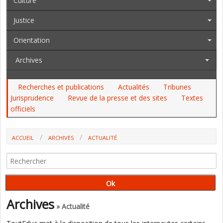
Culture
Justice
Orientation
Archives
Recherches et publications
Actualités
Tribunes
Jurisprudence
Revue de la presse et des sites
Textes
officiels
ACCUEIL
ARCHIVES
ACTUALITÉ
VERS DES ETATS GÉNÉRAUX DE L’ÉDUCATION "À NANTERRE"
Archives
» Actualité