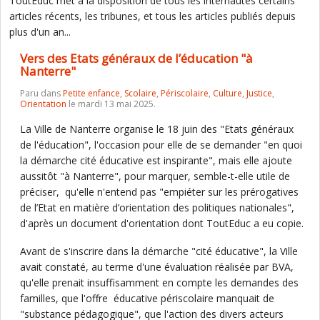
ToutEduc met à la disposition de tous les internautes certains
articles récents, les tribunes, et tous les articles publiés depuis
plus d'un an...
Vers des Etats généraux de l’éducation "à
Nanterre"
Paru dans
Petite enfance
,
Scolaire
,
Périscolaire
,
Culture
,
Justice
,
Orientation
le mardi 13 mai 2025.
La Ville de Nanterre organise le 18 juin des "Etats généraux
de l'éducation", l'occasion pour elle de se demander "en quoi
la démarche cité éducative est inspirante", mais elle ajoute
aussitôt "à Nanterre", pour marquer, semble-t-elle utile de
préciser, qu'elle n'entend pas "empiéter sur les prérogatives
de l’Etat en matière d’orientation des politiques nationales",
d'après un document d'orientation dont ToutEduc a eu copie.
Avant de s'inscrire dans la démarche "cité éducative", la Ville
avait constaté, au terme d'une évaluation réalisée par BVA,
qu'elle prenait insuffisamment en compte les demandes des
familles, que l'offre éducative périscolaire manquait de
"substance pédagogique", que l'action des divers acteurs