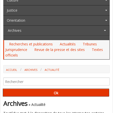
Culture
Justice
Orientation
Archives
Recherches et publications
Actualités
Tribunes
Jurisprudence
Revue de la presse et des sites
Textes
officiels
ACCUEIL
ARCHIVES
ACTUALITÉ
"INADÉQUATION ENTRE LES RYTHMES BIOLOGIQUES DES ENFANTS ET
L'ORGANISATION ACTUELLE DU SYSTÈME ÉDUCATIF" (F. BAYROU)
Archives
» Actualité