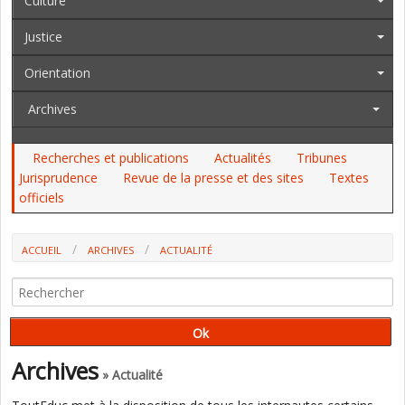
Culture
Justice
Orientation
Archives
Recherches et publications
Actualités
Tribunes
Jurisprudence
Revue de la presse et des sites
Textes
officiels
ACCUEIL
ARCHIVES
ACTUALITÉ
UNE CHARTE AMF - EDUCATION NATIONALE - J & S POUR ANTICIPER
OUVERTURES ET FERMETURES DE CLASSES
Archives
» Actualité