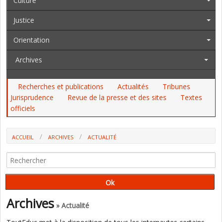
Culture
Justice
Orientation
Archives
Recherches et publications
Actualités
Tribunes
Jurisprudence
Revue de la presse et des sites
Textes
officiels
ACCUEIL
ARCHIVES
ACTUALITÉ
HANDICAP : UNE PROPOSITION DE LOI ADOPTÉE À L’ASSEMBLÉE POUR
MIEUX ACCOMPAGNER LES ÉLÈVES
Archives
» Actualité