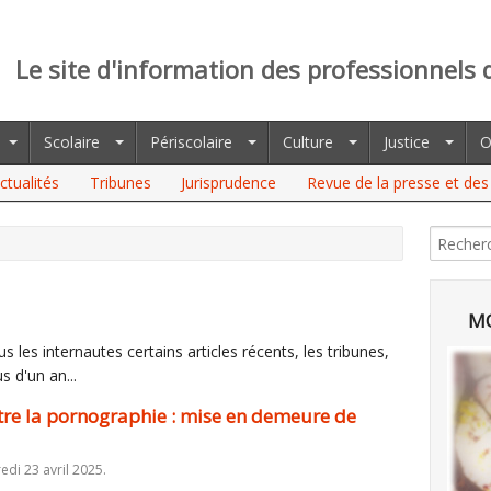
Le site d'information des professionnels 
Scolaire
Périscolaire
Culture
Justice
O
ctualités
Tribunes
Jurisprudence
Revue de la presse et des 
 PORNOGRAPHIE : MISE EN DEMEURE DE SITES PAR L'ARCOM
MO
 les internautes certains articles récents, les tribunes,
s d'un an...
tre la pornographie : mise en demeure de
edi 23 avril 2025.