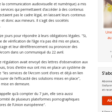
de la communication audiovisuelle et numérique) a mis
services qui permettaient d’accéder à des contenus
ctaient pas le cadre légal, en laissant leurs contenus
e et donc aux mineurs. Il s'agit des sociétés
.
Une
e jours pour répondre à leurs obligations légales. "Si,
au
me de vérification de l’âge n’a pas été mis en place,
ocage et leur déréférencement ou prononcer des
l’Arcom dans un communiqué du 22 avril.
*
de régulation avait envoyé des lettres d’observation aux
puis, trois d’entre eux ont mis en place un système de
S'ab
e "les services de l’Arcom sont d’ores et déjà en lien
surer de l’efficacité des solutions mises en place",
Abonne
de mise en demeure.
l'infor
et rece
pelle qu’à compter du 7 juin, elle sera aussi
formité de plusieurs plateformes pornographiques
Ab
bres de l’Union européenne".
* Sans 