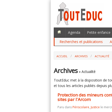
Agenda
Petite enfance
Recherches et publications
A
ACCUEIL
ARCHIVES
ACTUALITÉ
PROTECTION DES MINEURS CONTRE LA
Archives
» Actualité
ToutEduc met à la disposition de tous
et tous les articles publiés depuis plu
Protection des mineurs con
sites par l'Arcom
Paru dans
Périscolaire
,
Justice
le mercr