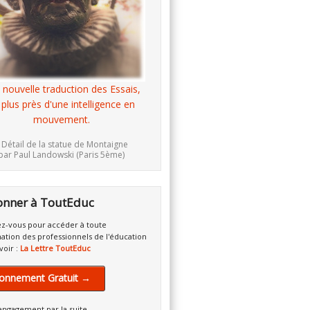
 nouvelle traduction des Essais,
 plus près d'une intelligence en
mouvement.
 Détail de la statue de Montaigne
par Paul Landowski (Paris 5ème)
onner à ToutEduc
z-vous pour accéder à toute
mation des professionnels de l'éducation
voir :
La Lettre ToutEduc
onnement Gratuit →
engagement par la suite.