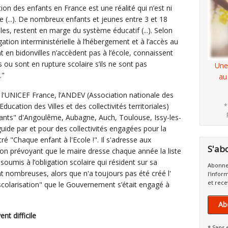
n des enfants en France est une réalité qui n’est ni
ée (...). De nombreux enfants et jeunes entre 3 et 18
es, restent en marge du système éducatif (...). Selon
ation interministérielle à l’hébergement et à l’accès au
 en bidonvilles n’accèdent pas à l’école, connaissent
 ou sont en rupture scolaire s’ils ne sont pas
Une
."
au
 l'UNICEF France, l’ANDEV (Association nationale des
Education des Villes et des collectivités territoriales)
*
nfants" d'Angoulême, Aubagne, Auch, Toulouse, Issy-les-
uide par et pour des collectivités engagées pour la
titré "Chaque enfant à l'Ecole !". Il s'adresse aux
S'ab
tion prévoyant que le maire dresse chaque année la liste
soumis à l’obligation scolaire qui résident sur sa
Abonne
t nombreuses, alors que n'a toujours pas été créé l'
l'infor
et rece
scolarisation" que le Gouvernement s’était engagé à
Ab
t difficile
* Sans 