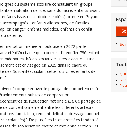
 éloignés du système scolaire constituent un groupe
fants en situation de rue, sans domicile, enfants vivant
, enfants issus de territoires isolés (comme en Guyane
Espa
 accompagnés), enfants allophones, de familles
cap, en danger, enfants malades, enfants en conflit
Se
é ou détenus.
Se 
périmentation menée à Toulouse en 2022 par le
auvreté d’Occitanie qui a permis d'identifier 736 enfants
en bidonvilles, hôtels sociaux et aires d’accueil. "Une
Tout
nsement est envisagée en 2025 dans le cadre du
e des Solidarités, ciblant cette fois-ci les enfants de
Qui
rs."
Nos
Nou
és doivent "composer avec le partage de compétences à
s établissements publics de coopération
concentrés de l’Education nationale (...). Ce partage de
 de conventionnement entre les différents acteurs
cations familiales), rendent délicat le dressage annuel
tre scolarisés)". De plus, "les listes dressées tendent à
lasses de scolarisation (petite et moyenne section), et