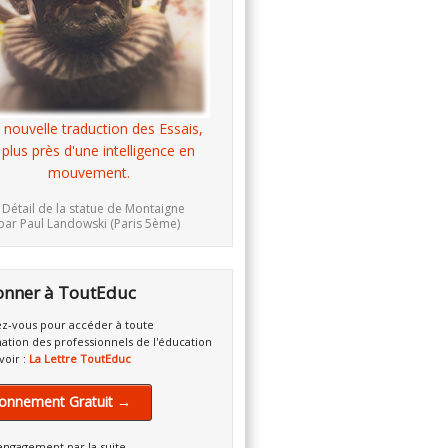
 nouvelle traduction des Essais,
 plus près d'une intelligence en
mouvement.
 Détail de la statue de Montaigne
par Paul Landowski (Paris 5ème)
onner à ToutEduc
z-vous pour accéder à toute
mation des professionnels de l'éducation
voir :
La Lettre ToutEduc
onnement Gratuit →
engagement par la suite.