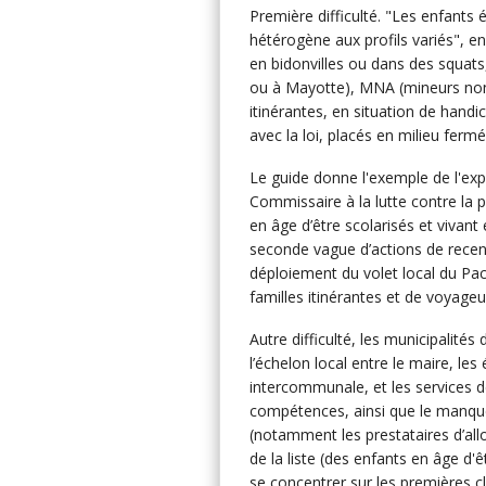
Première difficulté. "Les enfants
hétérogène aux profils variés", en
en bidonvilles ou dans des squats
ou à Mayotte), MNA (mineurs non
itinérantes, en situation de handi
avec la loi, placés en milieu ferm
Le guide donne l'exemple de l'ex
Commissaire à la lutte contre la p
en âge d’être scolarisés et vivant 
seconde vague d’actions de rece
déploiement du volet local du Pact
familles itinérantes et de voyageu
Autre difficulté, les municipalit
l’échelon local entre le maire, le
intercommunale, et les services dé
compétences, ainsi que le manque
(notamment les prestataires d’allo
de la liste (des enfants en âge d'ê
se concentrer sur les premières c