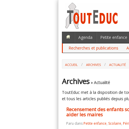
Agenda
Petite enfance
Recherches et publications
A
ACCUEIL
ARCHIVES
ACTUALITÉ
RECENSEMENT DES ENFANTS SOUMIS À 
Archives
» Actualité
ToutEduc met à la disposition de tous
et tous les articles publiés depuis plu
Recensement des enfants sou
aider les maires
Paru dans
Petite enfance
,
Scolaire
,
Pér