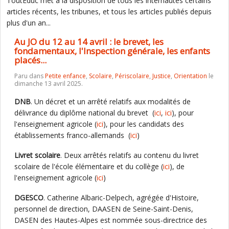
ToutEduc met à la disposition de tous les internautes certains
articles récents, les tribunes, et tous les articles publiés depuis
plus d'un an...
Au JO du 12 au 14 avril : le brevet, les
fondamentaux, l'Inspection générale, les enfants
placés...
Paru dans
Petite enfance
,
Scolaire
,
Périscolaire
,
Justice
,
Orientation
le
dimanche 13 avril 2025.
DNB
. Un décret et un arrêté relatifs aux modalités de
délivrance du diplôme national du brevet (
ici
,
ici
), pour
l'enseignement agricole (
ici
), pour les candidats des
établissements franco-allemands (
ici
)
Livret scolaire
. Deux arrêtés relatifs au contenu du livret
scolaire de l'école élémentaire et du collège (
ici
), de
l'enseignement agricole (
ici
)
DGESCO
. Catherine Albaric-Delpech, agrégée d'Histoire,
personnel de direction, DAASEN de Seine-Saint-Denis,
DASEN des Hautes-Alpes est nommée sous-directrice des