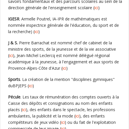
savoirs fondamentaux et des parcours scolaires au sein de la
direction générale de l'enseignement scolaire (
ici
)
IGESR
. Armelle Poutrel, IA-IPR de mathématiques est
nommée inspectrice générale de l'éducation, du sport et de
la recherche) (
ici
)
J & S.
Pierre Barrachat est nommé chef de cabinet de la
ministre des sports, de la jeunesse et de la vie associative
(
ici
), Jean-Michel Leclercq est nommé délégué régional
académique à la jeunesse, à l'engagement et aux sports de
Provence-Alpes-Côte d'Azur (
ici
)
Sports
. La création de la mention "disciplines gymniques"
duBPJEPS (
ici
)
Pécule
. Les taux de rémunération des comptes ouverts à la
Caisse des dépôts et consignations au nom des enfants
placés (
ici
), des enfants dans le spectacle, les professions
ambulantes, la publicité et la mode (
ici
), des enfants
compétiteurs de jeux vidéo (
ici
) ou du fait de l'exploitation
commerciale de leur image (
ici
)