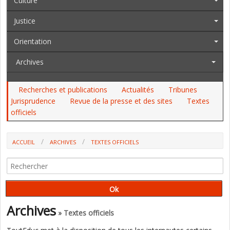
Culture
Justice
Orientation
Archives
Recherches et publications
Actualités
Tribunes
Jurisprudence
Revue de la presse et des sites
Textes
officiels
ACCUEIL
ARCHIVES
TEXTES OFFICIELS
AU JO DU 12 AU 14 AVRIL : LE BREVET, LES FONDAMENTAUX,
L'INSPECTION GÉNÉRALE, LES ENFANTS PLACÉS...
Archives
» Textes officiels