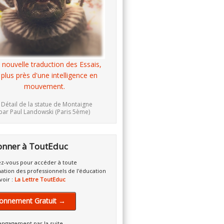
 nouvelle traduction des Essais,
 plus près d'une intelligence en
mouvement.
 Détail de la statue de Montaigne
par Paul Landowski (Paris 5ème)
onner à ToutEduc
z-vous pour accéder à toute
mation des professionnels de l'éducation
voir :
La Lettre ToutEduc
onnement Gratuit →
engagement par la suite.