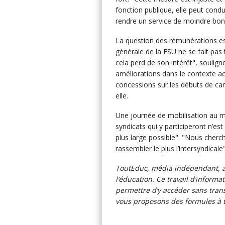
fonction publique, elle peut condu
rendre un service de moindre bonn
La question des rémunérations est 
générale de la FSU ne se fait pas t
cela perd de son intérêt", soulign
améliorations dans le contexte act
concessions sur les débuts de car
elle.
Une journée de mobilisation au mo
syndicats qui y participeront n’est
plus large possible". "Nous cherc
rassembler le plus l’intersyndicale
ToutEduc, média indépendant, as
l’éducation. Ce travail d’inform
permettre d’y accéder sans trans
vous proposons des formules à ta