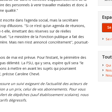
ire des personnels à venir travailler malades et donc à
e qualité."
Espa
inscrite dans l’agenda social, mais la secrétaire
rop d’illusions. "Si ce n’est qu’un agenda de réunions,
Se
e-t-elle, émettant des réserves sur de réelles
uel. "Le ministère de la Fonction publique a fait des
Se 
rière. Mais rien n’est annoncé concrètement", poursuit-
Tout
is de mai est prévue. Pour l’instant, le périmètre des
 pas délimité. La FSU, qui y sera, espère qu’il sera "le
Qui
hons à mettre en avant les sujets qui pourraient
Nos
", précise Caroline Chevé.
Nou
sure un suivi exigeant de l’actualité des acteurs de
ation a un prix, celui de vos abonnements. Pour vous
fert de dépêches (sauf établissement scolaire), nous
rifs dégressifs.