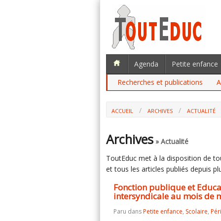
Agenda
Petite enfance
Recherches et publications
A
ACCUEIL
ARCHIVES
ACTUALITÉ
FONCTION PUBLIQUE ET EDUCATION : 
DE MAI ? (FSU)
Archives
» Actualité
ToutEduc met à la disposition de tous
et tous les articles publiés depuis plu
Fonction publique et Educat
intersyndicale au mois de m
Paru dans
Petite enfance
,
Scolaire
,
Pér