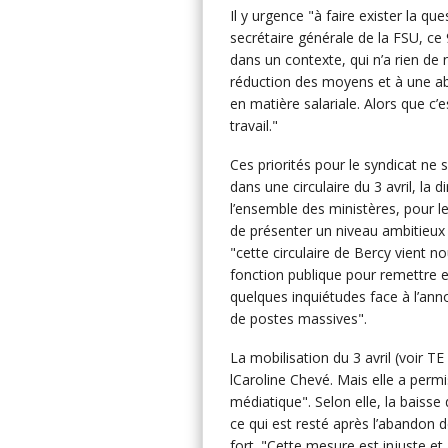
Il y urgence "à faire exister la q
secrétaire générale de la FSU, ce
dans un contexte, qui n’a rien de n
réduction des moyens et à une ab
en matière salariale. Alors que c
travail."
Ces priorités pour le syndicat ne
dans une circulaire du 3 avril, la
l’ensemble des ministères, pour l
de présenter un niveau ambitieux 
"cette circulaire de Bercy vient n
fonction publique pour remettre 
quelques inquiétudes face à l’ann
de postes massives".
La mobilisation du 3 avril (voir TE
lCaroline Chevé. Mais elle a permi
médiatique". Selon elle, la baiss
ce qui est resté après l’abandon 
fort. "Cette mesure est injuste e