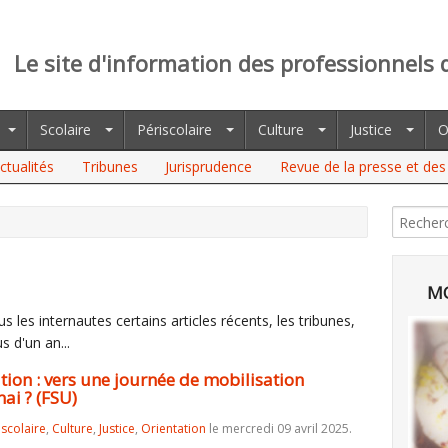
Le site d'information des professionnels 
Scolaire
Périscolaire
Culture
Justice
O
ctualités
Tribunes
Jurisprudence
Revue de la presse et des 
VERS UNE JOURNÉE DE MOBILISATION INTERSYNDICALE AU MOIS
MO
 les internautes certains articles récents, les tribunes,
s d'un an...
ion : vers une journée de mobilisation
ai ? (FSU)
iscolaire
,
Culture
,
Justice
,
Orientation
le mercredi 09 avril 2025.