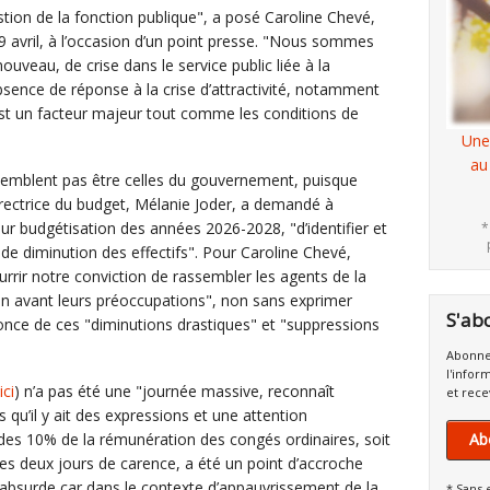
uestion de la fonction publique", a posé Caroline Chevé,
 9 avril, à l’occasion d’un point presse. "Nous sommes
ouveau, de crise dans le service public liée à la
sence de réponse à la crise d’attractivité, notamment
’est un facteur majeur tout comme les conditions de
Une
au
 semblent pas être celles du gouvernement, puisque
 directrice du budget, Mélanie Joder, a demandé à
eur budgétisation des années 2026-2028, "d’identifier et
*
de diminution des effectifs". Pour Caroline Chevé,
ourrir notre conviction de rassembler les agents de la
en avant leurs préoccupations", non sans exprimer
S'ab
once de ces "diminutions drastiques" et "suppressions
Abonne
l'infor
ici
) n’a pas été une "journée massive, reconnaît
et rece
s qu’il y ait des expressions et une attention
e des 10% de la rémunération des congés ordinaires, soit
Ab
des deux jours de carence, a été un point d’accroche
t absurde car dans le contexte d’appauvrissement de la
* Sans 