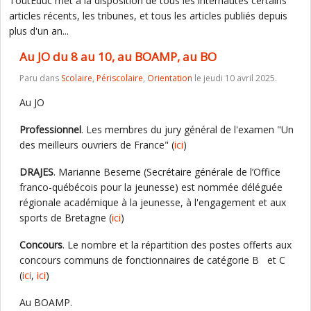
ToutEduc met à la disposition de tous les internautes certains
articles récents, les tribunes, et tous les articles publiés depuis
plus d'un an...
Au JO du 8 au 10, au BOAMP, au BO
Paru dans
Scolaire
,
Périscolaire
,
Orientation
le jeudi 10 avril 2025.
Au JO
Professionnel
. Les membres du jury général de l'examen "Un
des meilleurs ouvriers de France" (
ici
)
DRAJES
. Marianne Beseme (Secrétaire générale de l’Office
franco-québécois pour la jeunesse) est nommée déléguée
régionale académique à la jeunesse, à l'engagement et aux
sports de Bretagne (
ici
)
Concours
. Le nombre et la répartition des postes offerts aux
concours communs de fonctionnaires de catégorie B et C
(
ici
,
ici
)
Au BOAMP.