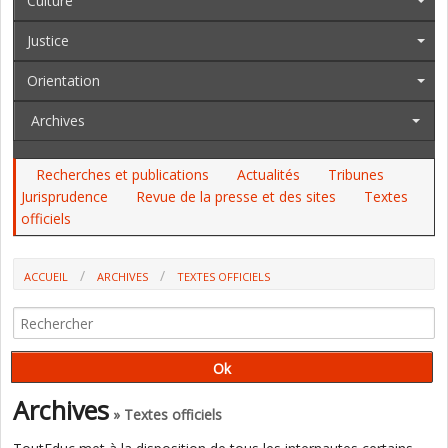
Culture
Justice
Orientation
Archives
Recherches et publications
Actualités
Tribunes
Jurisprudence
Revue de la presse et des sites
Textes
officiels
ACCUEIL
ARCHIVES
TEXTES OFFICIELS
AU JO DU 8 AU 10, AU BOAMP, AU BO
Archives
» Textes officiels