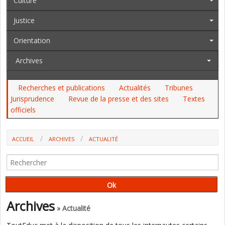
Culture
Justice
Orientation
Archives
Recherches et publications
Actualités
Tribunes
Jurisprudence
Revue de la presse et des sites
Textes
officiels
ACCUEIL
ARCHIVES
ACTUALITÉ
MATHÉMATIQUES : DES PRÉCISIONS SUR L'ÉPREUVE ANTICIPÉE EN
PREMIÈRE
Archives
» Actualité