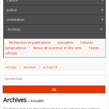
Culture
Justice
Orientation
Archives
Recherches et publications
Actualités
Tribunes
Jurisprudence
Revue de la presse et des sites
Textes
officiels
ACCUEIL
ARCHIVES
ACTUALITÉ
EVARS : CE QUE VOUDRAIT EN FAIRE LE RASSEMBLEMENT NATIONAL
Archives
» Actualité