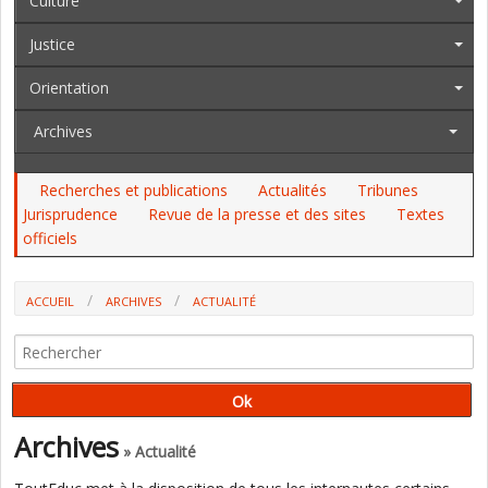
Culture
Justice
Orientation
Archives
Recherches et publications
Actualités
Tribunes
Jurisprudence
Revue de la presse et des sites
Textes
officiels
ACCUEIL
ARCHIVES
ACTUALITÉ
MAYOTTE : DES DÉROGATIONS AU DROIT COMMUN AUX EFFETS
PRÉJUDICIABLES POUR LES ENFANTS ÉTRANGERS (ENPJJ)
Archives
» Actualité