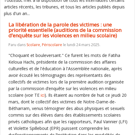
ToutEduc met à la disposition de tous les internautes certains
articles récents, les tribunes, et tous les articles publiés depuis
plus d'un an...
La libération de la parole des victimes : une
priorité essentielle (auditions de la commission
d’enquête sur les violences en milieu scolaire)
Paru dans
Scolaire
,
Périscolaire
le lundi 24 mars 2025.
"Choquant et bouleversant." Ce furent les mots de Fatiha
Keloua Hachi, présidente de la commission des affaires
culturelles et de l'éducation à l'Assemblée nationale, après
avoir écouté les témoignages des représentants des
collectifs de victimes lors de la première audition organisée
par la commission d’enquête sur les violences en milieu
scolaire (voir TE
ici
). Ils étaient au nombre de huit ce jeudi 20
mars, dont le collectif des victimes de Notre-Dame-de-
Bétharram, venus témoigner des abus physiques et sexuels
commis sur des élèves dans des établissements scolaires
privés catholiques afin que les rapporteurs, Paul Vannier (LFI)
et Violette Spillebout (EPR) puissent comprendre les
dysfonctionnements de l’institution dans les modalités de