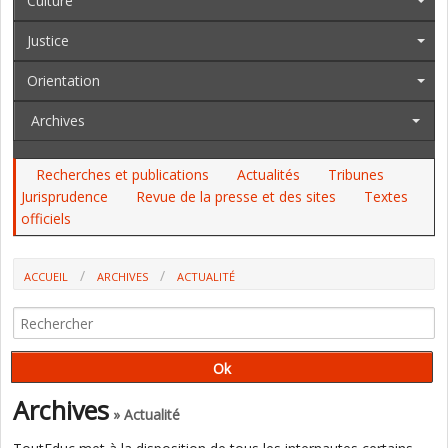
Culture
Justice
Orientation
Archives
Recherches et publications
Actualités
Tribunes
Jurisprudence
Revue de la presse et des sites
Textes
officiels
ACCUEIL
ARCHIVES
ACTUALITÉ
LA LIBÉRATION DE LA PAROLE DES VICTIMES : UNE PRIORITÉ
ESSENTIELLE (AUDITIONS DE LA COMMISSION D’ENQUÊTE SUR LES
VIOLENCES EN MILIEU SCOLAIRE)
Archives
» Actualité