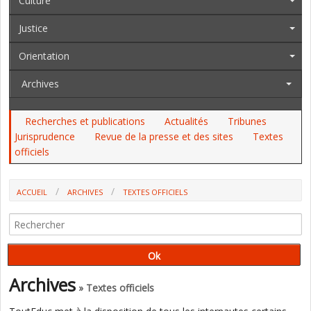
Culture
Justice
Orientation
Archives
Recherches et publications
Actualités
Tribunes
Jurisprudence
Revue de la presse et des sites
Textes
officiels
ACCUEIL
ARCHIVES
TEXTES OFFICIELS
AU JO DES 18 ET 19 MARS : LES ENSEIGNANTS DU PRIVÉ SOUS
CONTRAT ET DE L'ENSEIGNEMENT MARITIME
Archives
» Textes officiels