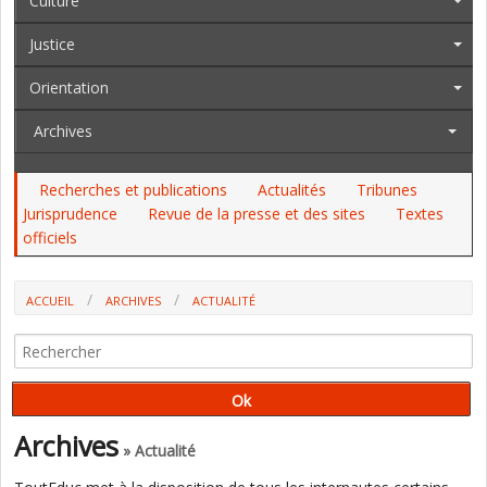
Culture
Justice
Orientation
Archives
Recherches et publications
Actualités
Tribunes
Jurisprudence
Revue de la presse et des sites
Textes
officiels
ACCUEIL
ARCHIVES
ACTUALITÉ
UN BAFA ÉGALITÉ DES GENRES ET ÉDUCATION À LA SEXUALITÉ : "LES
ANIMATEUR.RICES ONT UN RÔLE ÉDUCATIF À S’EMPARER DE CETTE
PROBLÉMATIQUE" (ENTRETIEN)
Archives
» Actualité