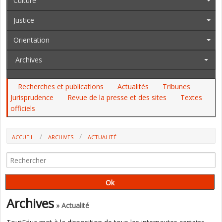
Culture
Justice
Orientation
Archives
Recherches et publications
Actualités
Tribunes
Jurisprudence
Revue de la presse et des sites
Textes
officiels
ACCUEIL
ARCHIVES
ACTUALITÉ
GRÈVE LE 14 MARS CONTRE L’AFFAIBLISSEMENT DE
L’ACCOMPAGNEMENT DES JEUNES
Archives
» Actualité