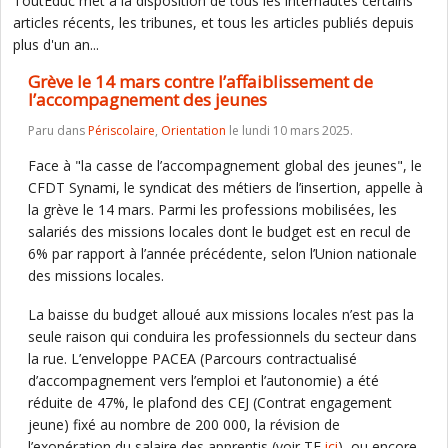
ToutEduc met à la disposition de tous les internautes certains
articles récents, les tribunes, et tous les articles publiés depuis
plus d'un an...
Grève le 14 mars contre l’affaiblissement de
l’accompagnement des jeunes
Paru dans
Périscolaire
,
Orientation
le lundi 10 mars 2025.
Face à "la casse de l’accompagnement global des jeunes", le
CFDT Synami, le syndicat des métiers de l’insertion, appelle à
la grève le 14 mars. Parmi les professions mobilisées, les
salariés des missions locales dont le budget est en recul de
6% par rapport à l’année précédente, selon l’Union nationale
des missions locales.
La baisse du budget alloué aux missions locales n’est pas la
seule raison qui conduira les professionnels du secteur dans
la rue. L’enveloppe PACEA (Parcours contractualisé
d’accompagnement vers l’emploi et l’autonomie) a été
réduite de 47%, le plafond des CEJ (Contrat engagement
jeune) fixé au nombre de 200 000, la révision de
l’exonération du salaire des apprentis (voir TE
ici
), ou encore