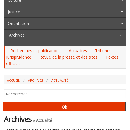
Culture
Justice
Orientation
Archives
Recherches et publications
Actualités
Tribunes
Jurisprudence
Revue de la presse et des sites
Textes
officiels
ACCUEIL
ARCHIVES
ACTUALITÉ
USA : DES PERSONNELS DE L'EDUCATION ENJOINTS À FAIRE
DISPARAÎTRE LEUR ADMINISTRATION
Archives
» Actualité