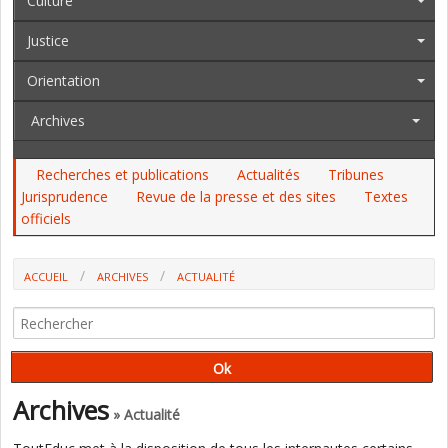
Culture
Justice
Orientation
Archives
Recherches et publications
Actualités
Tribunes
Jurisprudence
Revue de la presse et des sites
Textes
officiels
ACCUEIL
ARCHIVES
ACTUALITÉ
DES PROPOSITIONS POUR RENFORCER LA POLITIQUE DE SOUTIEN À
LA PARENTALITÉ
Archives
» Actualité