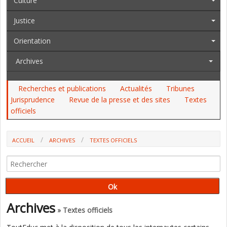
Culture
Justice
Orientation
Archives
Recherches et publications
Actualités
Tribunes
Jurisprudence
Revue de la presse et des sites
Textes
officiels
ACCUEIL
ARCHIVES
TEXTES OFFICIELS
PARCOURSUP : LES ÉTABLISSEMENTS QUI NE RESPECTENT PAS LES
RÈGLES POURRONT ÊTRE DÉRÉFÉRENCÉS (JO)
Archives
» Textes officiels