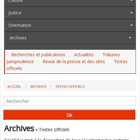
Culture
Justice
Orientation
Archives
Recherches et publications
Actualités
Tribunes
Jurisprudence
Revue de la presse et des sites
Textes
officiels
ACCUEIL
ARCHIVES
TEXTES OFFICIELS
AU JO DU 21 AU 23 FÉVRIER : UN DASEN, J & S
Archives
» Textes officiels