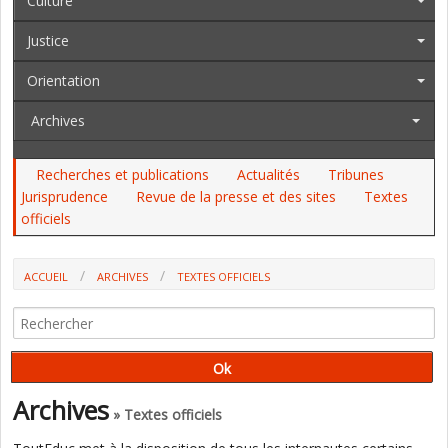
Culture
Justice
Orientation
Archives
Recherches et publications
Actualités
Tribunes
Jurisprudence
Revue de la presse et des sites
Textes
officiels
ACCUEIL
ARCHIVES
TEXTES OFFICIELS
AU JO, AU BOAMP, AU BO, AU PARLEMENT (DU 18 AU 20/02) : LA
COMPLÉMENTAIRE SANTÉ, L'ILE-DE-FRANCE
Archives
» Textes officiels