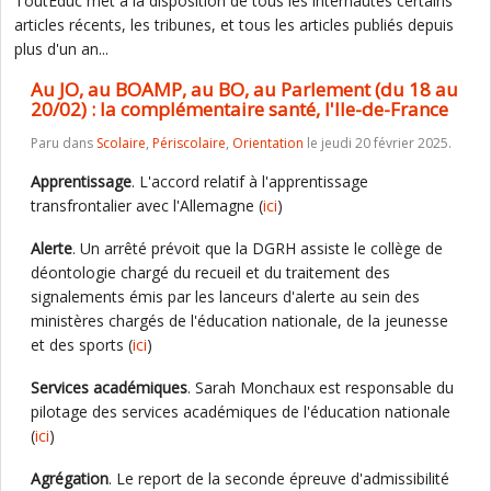
ToutEduc met à la disposition de tous les internautes certains
articles récents, les tribunes, et tous les articles publiés depuis
plus d'un an...
Au JO, au BOAMP, au BO, au Parlement (du 18 au
20/02) : la complémentaire santé, l'Ile-de-France
Paru dans
Scolaire
,
Périscolaire
,
Orientation
le jeudi 20 février 2025.
Apprentissage
. L'accord relatif à l'apprentissage
transfrontalier avec l'Allemagne (
ici
)
Alerte
. Un arrêté prévoit que la DGRH assiste le collège de
déontologie chargé du recueil et du traitement des
signalements émis par les lanceurs d'alerte au sein des
ministères chargés de l'éducation nationale, de la jeunesse
et des sports (
ici
)
Services académiques
. Sarah Monchaux est responsable du
pilotage des services académiques de l'éducation nationale
(
ici
)
Agrégation
. Le report de la seconde épreuve d'admissibilité