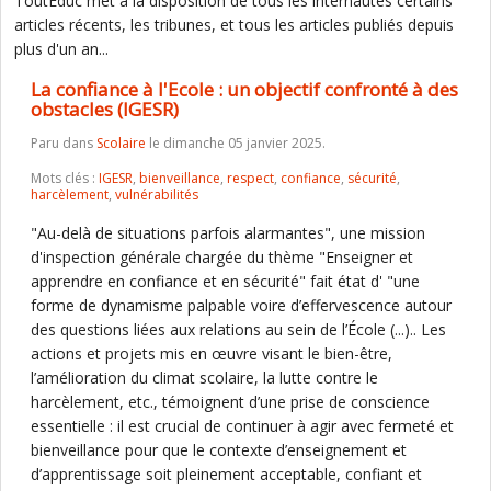
ToutEduc met à la disposition de tous les internautes certains
articles récents, les tribunes, et tous les articles publiés depuis
plus d'un an...
La confiance à l'Ecole : un objectif confronté à des
obstacles (IGESR)
Paru dans
Scolaire
le dimanche 05 janvier 2025.
Mots clés :
IGESR
,
bienveillance
,
respect
,
confiance
,
sécurité
,
harcèlement
,
vulnérabilités
"Au-delà de situations parfois alarmantes", une mission
d'inspection générale chargée du thème "Enseigner et
apprendre en confiance et en sécurité" fait état d' "une
forme de dynamisme palpable voire d’effervescence autour
des questions liées aux relations au sein de l’École (...).. Les
actions et projets mis en œuvre visant le bien-être,
l’amélioration du climat scolaire, la lutte contre le
harcèlement, etc., témoignent d’une prise de conscience
essentielle : il est crucial de continuer à agir avec fermeté et
bienveillance pour que le contexte d’enseignement et
d’apprentissage soit pleinement acceptable, confiant et