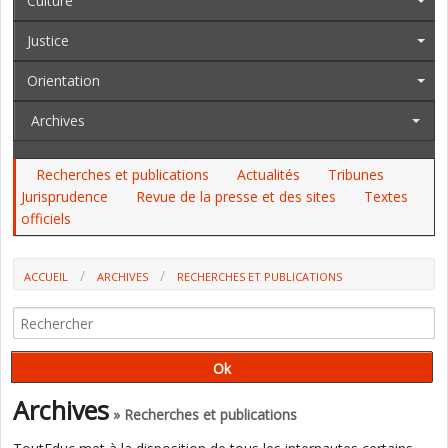
Culture
Justice
Orientation
Archives
Recherches et publications
Actualités
Tribunes
Jurisprudence
Revue de la presse et des sites
Textes
officiels
ACCUEIL
ARCHIVES
RECHERCHES ET PUBLICATIONS
LA CONFIANCE À L'ECOLE : UN OBJECTIF CONFRONTÉ À DES
OBSTACLES (IGESR)
Archives
» Recherches et publications