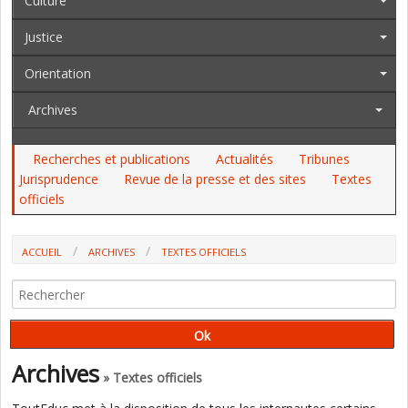
Culture
Justice
Orientation
Archives
Recherches et publications
Actualités
Tribunes
Jurisprudence
Revue de la presse et des sites
Textes
officiels
ACCUEIL
ARCHIVES
TEXTES OFFICIELS
AU JO DU 20 AU 22 DÉCEMBRE. L'ENSEIGNEMENT PROFESSIONNEL, LES
EPLE, LA DGESCO, L'ENSEIGNEMENT AGRICOLE, LES APPLICATIONS
MÉTIERS
Archives
» Textes officiels