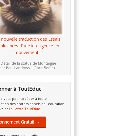
 nouvelle traduction des Essais,
 plus près d'une intelligence en
mouvement.
 Détail de la statue de Montaigne
par Paul Landowski (Paris 5ème)
onner à ToutEduc
z-vous pour accéder à toute
mation des professionnels de l'éducation
voir :
La Lettre ToutEduc
onnement Gratuit →
engagement par la suite.