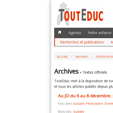
Agenda
Petite enfance
Recherches et publications
A
ACCUEIL
ARCHIVES
TEXTES OFFI
AU JO DU 6 AU 8 DÉCEMBRE : DES M
Archives
» Textes officiels
ToutEduc met à la disposition de tous
et tous les articles publiés depuis plu
Au JO du 6 au 8 décembre 
Paru dans
Scolaire
,
Périscolaire
,
Orien
Mots clés :
budget