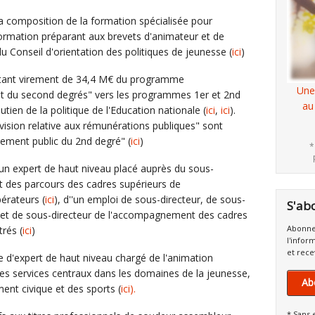
 la composition de la formation spécialisée pour
formation préparant aux brevets d'animateur et de
u Conseil d'orientation des politiques de jeunesse (
ici
)
ortant virement de 34,4 M€ du programme
Une
et du second degrés" vers les programmes 1er et 2nd
au
outien de la politique de l'Education nationale (
ici
,
ici
).
ision relative aux rémunérations publiques" sont
ement public du 2nd degré" (
ici
)
*
'un expert de haut niveau placé auprès du sous-
 des parcours des cadres supérieurs de
pérateurs (
ici
), d''un emploi de sous-directeur, de sous-
S'ab
 et de sous-directeur de l'accompagnement des cadres
Abonne
rés (
ici
)
l'infor
et rece
e d'expert de haut niveau chargé de l'animation
 des services centraux dans les domaines de la jeunesse,
Ab
ment civique et des sports (
ici).
* Sans 