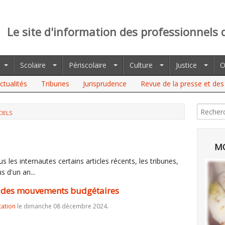
Le site d'information des professionnels 
Scolaire
Périscolaire
Culture
Justice
O
ctualités
Tribunes
Jurisprudence
Revue de la presse et des 
CIELS
OUVEMENTS BUDGÉTAIRES
MO
 les internautes certains articles récents, les tribunes,
s d'un an...
: des mouvements budgétaires
tation
le dimanche 08 décembre 2024.